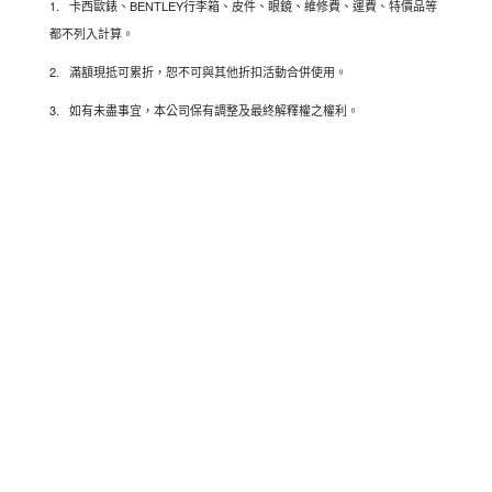
1. 卡西歐錶、BENTLEY行李箱、皮件、眼鏡、維修費、運費、特價品等
都不列入計算。
2. 滿額現抵可累折，恕不可與其他折扣活動合併使用。
3. 如有未盡事宜，本公司保有調整及最終解釋權之權利。