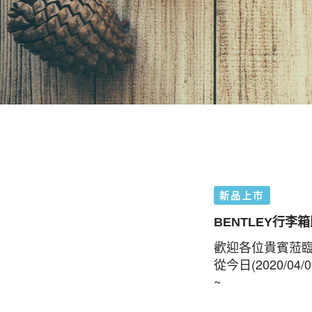
新品上市
BENTLEY行李
歡迎各位貴賓蒞
從今日(2020/
~