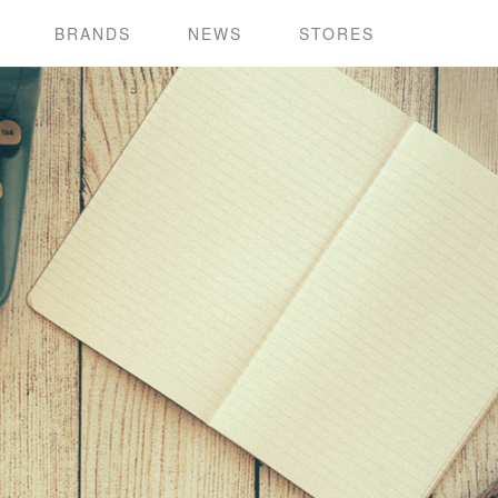
T
BRANDS
NEWS
STORES