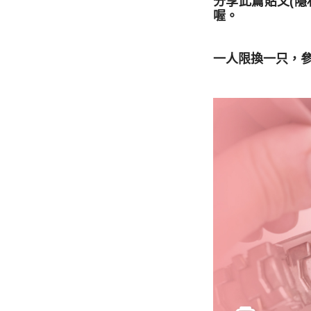
分享此篇貼文(隱
喔。
一人限換一只，