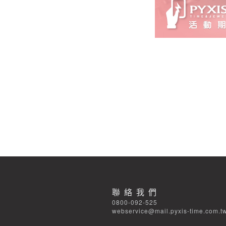
聯絡我們
0800-092-525
webservice@mail.pyxis-time.com.t