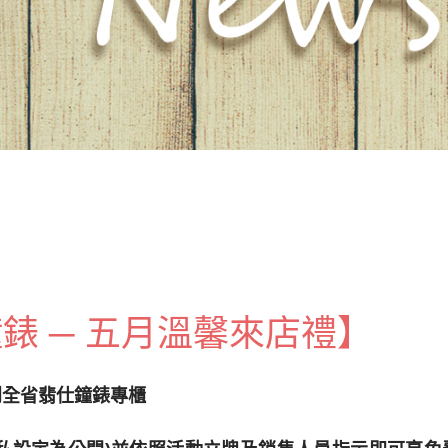
錶 ─ 五月溫馨來店禮】
，到全省翡仕鐘錶專櫃